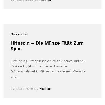
Non classé
Hitnspin – Die Münze Fällt Zum
Spiel
Einführung Hitnspin ist ein relativ neues Online-
Casino-Angebot im internetbasierten
Glücksspielmarkt. Mit seiner modernen Website
und…
27 juillet 2026
by
Mathias