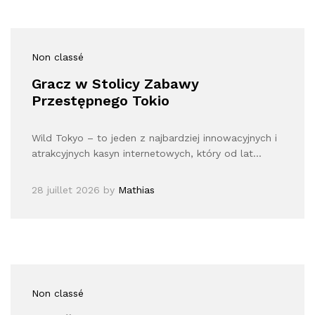
Non classé
Gracz w Stolicy Zabawy
Przestępnego Tokio
Wild Tokyo – to jeden z najbardziej innowacyjnych i
atrakcyjnych kasyn internetowych, który od lat…
28 juillet 2026
by
Mathias
Non classé