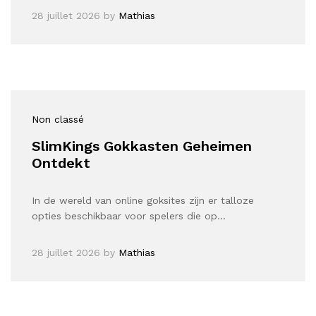
28 juillet 2026
by
Mathias
Non classé
SlimKings Gokkasten Geheimen
Ontdekt
In de wereld van online goksites zijn er talloze
opties beschikbaar voor spelers die op…
28 juillet 2026
by
Mathias