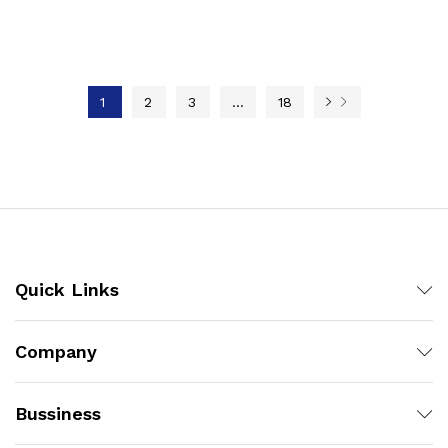
1
2
3
…
18
Quick Links
Company
Bussiness