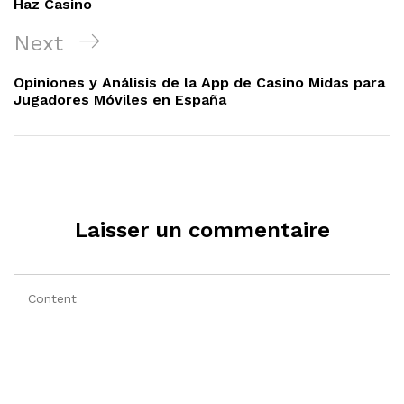
l’article
Haz Casino
Next
Next
Post
Opiniones y Análisis de la App de Casino Midas para
Jugadores Móviles en España
Laisser un commentaire