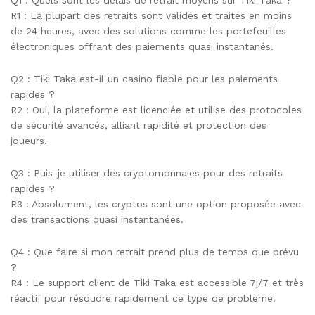
Q1 : Quels sont les délais de retrait moyens sur Tiki Taka ?
R1 : La plupart des retraits sont validés et traités en moins
de 24 heures, avec des solutions comme les portefeuilles
électroniques offrant des paiements quasi instantanés.
Q2 : Tiki Taka est-il un casino fiable pour les paiements
rapides ?
R2 : Oui, la plateforme est licenciée et utilise des protocoles
de sécurité avancés, alliant rapidité et protection des
joueurs.
Q3 : Puis-je utiliser des cryptomonnaies pour des retraits
rapides ?
R3 : Absolument, les cryptos sont une option proposée avec
des transactions quasi instantanées.
Q4 : Que faire si mon retrait prend plus de temps que prévu
?
R4 : Le support client de Tiki Taka est accessible 7j/7 et très
réactif pour résoudre rapidement ce type de problème.