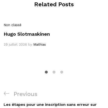
Related Posts
Non classé
Hugo Slotmaskinen
29 juillet 2026
by
Mathias
Navigation
Previous
Previous
de
Post
Les étapes pour une inscription sans erreur sur