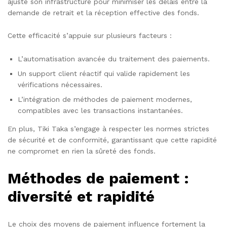
ajuste son infrastructure pour minimiser les délais entre la
demande de retrait et la réception effective des fonds.
Cette efficacité s’appuie sur plusieurs facteurs :
L’automatisation avancée du traitement des paiements.
Un support client réactif qui valide rapidement les
vérifications nécessaires.
L’intégration de méthodes de paiement modernes,
compatibles avec les transactions instantanées.
En plus, Tiki Taka s’engage à respecter les normes strictes
de sécurité et de conformité, garantissant que cette rapidité
ne compromet en rien la sûreté des fonds.
Méthodes de paiement :
diversité et rapidité
Le choix des moyens de paiement influence fortement la