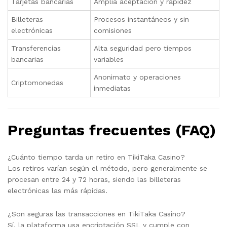
Tarjetas bancarias
Amplia aceptación y rapidez
Billeteras
Procesos instantáneos y sin
electrónicas
comisiones
Transferencias
Alta seguridad pero tiempos
bancarias
variables
Anonimato y operaciones
Criptomonedas
inmediatas
Preguntas frecuentes (FAQ)
¿Cuánto tiempo tarda un retiro en TikiTaka Casino?
Los retiros varían según el método, pero generalmente se
procesan entre 24 y 72 horas, siendo las billeteras
electrónicas las más rápidas.
¿Son seguras las transacciones en TikiTaka Casino?
Sí, la plataforma usa encriptación SSL y cumple con