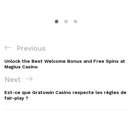
Navigation
Previous
Previous
de
Post
Unlock the Best Welcome Bonus and Free Spins at
l’article
Magius Casino
Next
Next
Post
Est-ce que Gratowin Casino respecte les règles de
fair-play ?