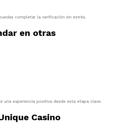
uedas completar la verificación sin estrés.
ndar en otras
una experiencia positiva desde esta etapa clave.
 Unique Casino