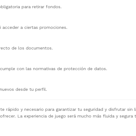
obligatoria para retirar fondos.
ni acceder a ciertas promociones.
rrecto de los documentos.
y cumple con las normativas de protección de datos.
nuevos desde tu perfil.
e rápido y necesario para garantizar tu seguridad y disfrutar sin l
ofrecer. La experiencia de juego será mucho más fluida y segura t