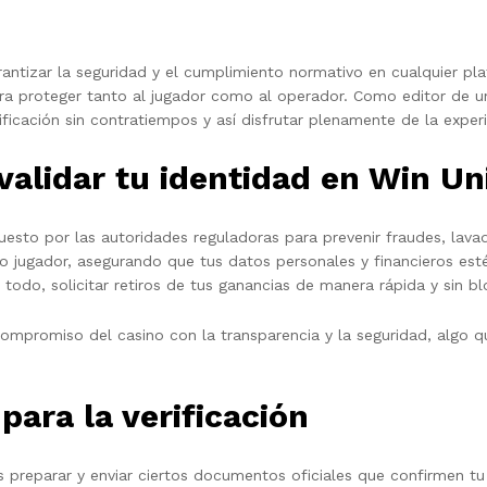
rantizar la seguridad y el cumplimiento normativo en cualquier pl
ara proteger tanto al jugador como al operador. Como editor de un
ficación sin contratiempos y así disfrutar plenamente de la experi
validar tu identidad en Win U
puesto por las autoridades reguladoras para prevenir fraudes, lav
 jugador, asegurando que tus datos personales y financieros esté
 todo, solicitar retiros de tus ganancias de manera rápida y sin b
ompromiso del casino con la transparencia y la seguridad, algo qu
ara la verificación
es preparar y enviar ciertos documentos oficiales que confirmen t