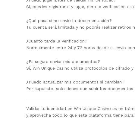
¿Puedo jugar antes de validar mi identidad?
Sí, puedes registrarte y jugar, pero la verificación es 
¿Qué pasa si no envío la documentación?
Tu cuenta será limitada y no podrás realizar retiros 
¿Cuánto tarda la verificación?
Normalmente entre 24 y 72 horas desde el envío co
¿Es seguro enviar mis documentos?
Sí, Win Unique Casino utiliza protocolos de cifrado 
¿Puedo actualizar mis documentos si cambian?
Por supuesto, solo tienes que subir los documentos 
Validar tu identidad en Win Unique Casino es un trámit
y aprovecha todo lo que esta plataforma tiene para 