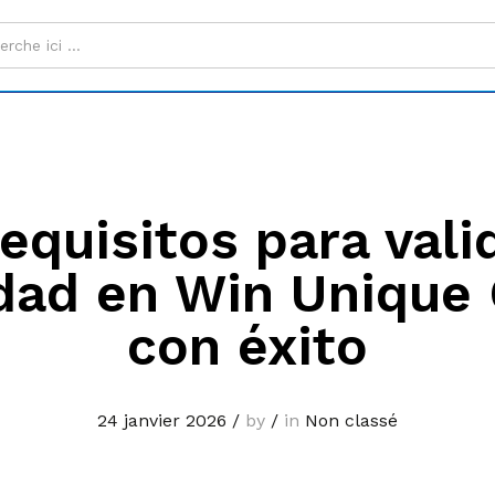
equisitos para vali
dad en Win Unique
con éxito
24 janvier 2026
/
by
/
in
Non classé