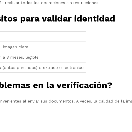
s realizar todas las operaciones sin restricciones.
tos para validar identidad
e, imagen clara
 a 3 meses, legible
a (datos parciados) o extracto electrónico
blemas en la verificación?
nvenientes al enviar sus documentos. A veces, la calidad de la i