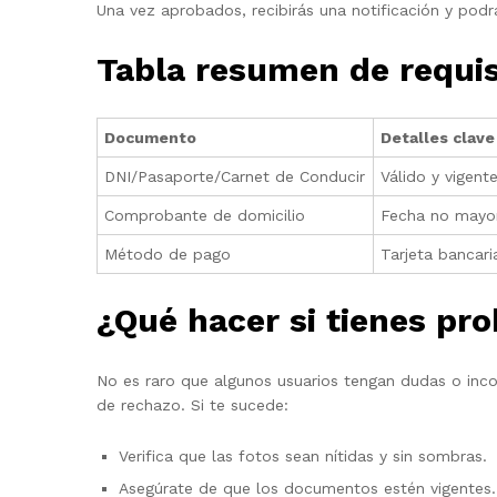
Una vez aprobados, recibirás una notificación y podrá
Tabla resumen de requisi
Documento
Detalles clave
DNI/Pasaporte/Carnet de Conducir
Válido y vigent
Comprobante de domicilio
Fecha no mayor
Método de pago
Tarjeta bancari
¿Qué hacer si tienes pro
No es raro que algunos usuarios tengan dudas o inco
de rechazo. Si te sucede:
Verifica que las fotos sean nítidas y sin sombras.
Asegúrate de que los documentos estén vigentes.