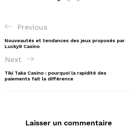
Navigation
Previous
Previous
de
Post
Nouveautés et tendances des jeux proposés par
l’article
Lucky8 Casino
Next
Next
Post
Tiki Taka Casino : pourquoi la rapidité des
paiements fait la différence
Laisser un commentaire