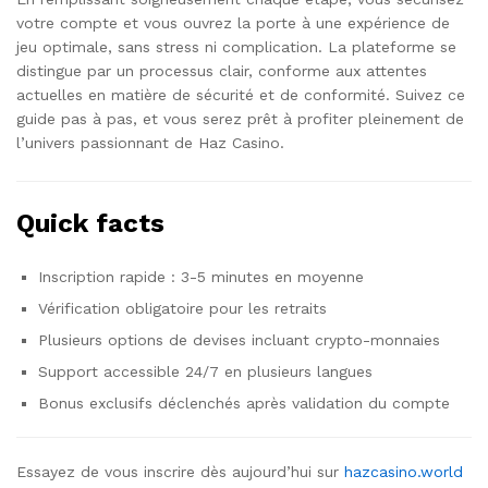
votre compte et vous ouvrez la porte à une expérience de
jeu optimale, sans stress ni complication. La plateforme se
distingue par un processus clair, conforme aux attentes
actuelles en matière de sécurité et de conformité. Suivez ce
guide pas à pas, et vous serez prêt à profiter pleinement de
l’univers passionnant de Haz Casino.
Quick facts
Inscription rapide : 3-5 minutes en moyenne
Vérification obligatoire pour les retraits
Plusieurs options de devises incluant crypto-monnaies
Support accessible 24/7 en plusieurs langues
Bonus exclusifs déclenchés après validation du compte
Essayez de vous inscrire dès aujourd’hui sur
hazcasino.world