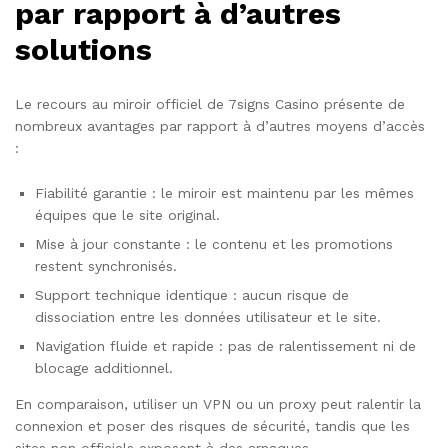
par rapport à d’autres
solutions
Le recours au miroir officiel de 7signs Casino présente de
nombreux avantages par rapport à d’autres moyens d’accès
:
Fiabilité garantie : le miroir est maintenu par les mêmes
équipes que le site original.
Mise à jour constante : le contenu et les promotions
restent synchronisés.
Support technique identique : aucun risque de
dissociation entre les données utilisateur et le site.
Navigation fluide et rapide : pas de ralentissement ni de
blocage additionnel.
En comparaison, utiliser un VPN ou un proxy peut ralentir la
connexion et poser des risques de sécurité, tandis que les