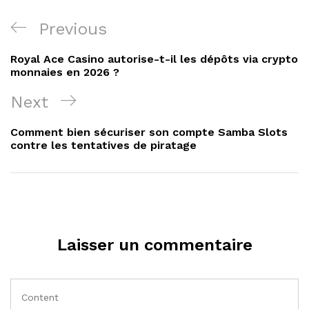
Navigation
Previous
Previous
de
Post
Royal Ace Casino autorise-t-il les dépôts via crypto
l’article
monnaies en 2026 ?
Next
Next
Post
Comment bien sécuriser son compte Samba Slots
contre les tentatives de piratage
Laisser un commentaire