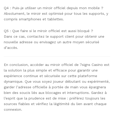
Q4 : Puis-je utiliser un miroir officiel depuis mon mobile ?
Absolument, le miroir est optimisé pour tous les supports, y
compris smartphones et tablettes.
Q5 : Que faire si le miroir officiel est aussi bloqué ?
Dans ce cas, contactez le support client pour obtenir une
nouvelle adresse ou envisagez un autre moyen sécurisé
d’accès.
En conclusion, accéder au miroir officiel de 7signs Casino est
la solution la plus simple et efficace pour garantir une
expérience continue et sécurisée sur cette plateforme
dynamique. Que vous soyez joueur débutant ou expérimenté,
garder l’adresse officielle à portée de main vous épargnera
bien des soucis liés aux blocages et interruptions. Gardez à
l’esprit que la prudence est de mise : préférez toujours les
sources fiables et vérifiez la légitimité du lien avant chaque
connexion.