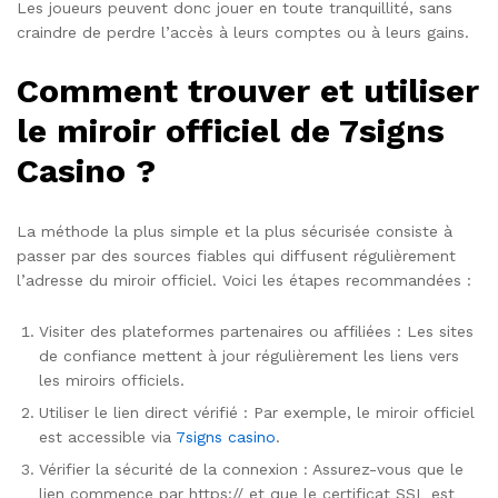
Les joueurs peuvent donc jouer en toute tranquillité, sans
craindre de perdre l’accès à leurs comptes ou à leurs gains.
Comment trouver et utiliser
le miroir officiel de 7signs
Casino ?
La méthode la plus simple et la plus sécurisée consiste à
passer par des sources fiables qui diffusent régulièrement
l’adresse du miroir officiel. Voici les étapes recommandées :
Visiter des plateformes partenaires ou affiliées : Les sites
de confiance mettent à jour régulièrement les liens vers
les miroirs officiels.
Utiliser le lien direct vérifié : Par exemple, le miroir officiel
est accessible via
7signs casino
.
Vérifier la sécurité de la connexion : Assurez-vous que le
lien commence par https:// et que le certificat SSL est