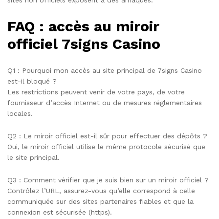
sites non officiels exposent à des arnaques.
FAQ : accès au miroir
officiel 7signs Casino
Q1 : Pourquoi mon accès au site principal de 7signs Casino
est-il bloqué ?
Les restrictions peuvent venir de votre pays, de votre
fournisseur d’accès Internet ou de mesures réglementaires
locales.
Q2 : Le miroir officiel est-il sûr pour effectuer des dépôts ?
Oui, le miroir officiel utilise le même protocole sécurisé que
le site principal.
Q3 : Comment vérifier que je suis bien sur un miroir officiel ?
Contrôlez l’URL, assurez-vous qu’elle correspond à celle
communiquée sur des sites partenaires fiables et que la
connexion est sécurisée (https).