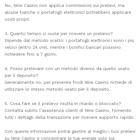
No, Nine Casino non applica commissioni sui prelievi, ma
alcune banche o portafogli elettronici potrebbero applicare
costi propri.
3. Quanto tempo ci vuole per ricevere un prelievo?
Dipende dal metodo scelto: i portafogli elettronici sono i più
veloci (entro 24 ore), mentre i bonifici bancari possono
richiedere fino a 7 giorni.
4. Posso prelevare con un metodo diverso da quello usato
per il deposito?
Generalmente no, per prevenire frodi Nine Casino richiede di
utilizzare lo stesso metodo usato per il deposito.
5. Cosa fare se il prelievo risulta in ritardo o bloccato?
Contatta subito l’assistenza clienti di Nine Casino, fornendo
tutti i dettagli della transazione per ricevere supporto rapido.
Con queste informazioni potrai gestire al meglio i tuoi prelievi
su Nine Casino e concentrare le tue energie solo sul