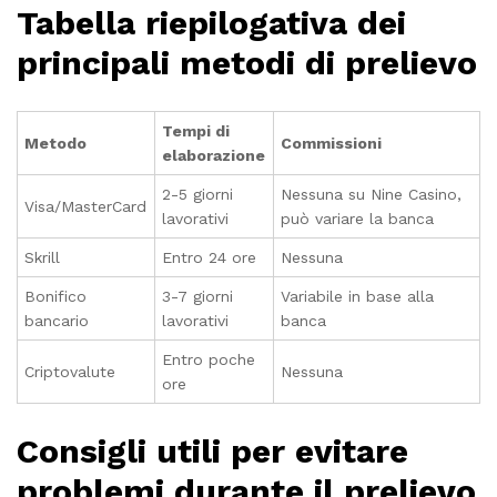
Tabella riepilogativa dei
principali metodi di prelievo
Tempi di
Metodo
Commissioni
elaborazione
2-5 giorni
Nessuna su Nine Casino,
Visa/MasterCard
lavorativi
può variare la banca
Skrill
Entro 24 ore
Nessuna
Bonifico
3-7 giorni
Variabile in base alla
bancario
lavorativi
banca
Entro poche
Criptovalute
Nessuna
ore
Consigli utili per evitare
problemi durante il prelievo