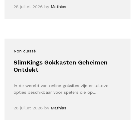
28 juillet 2026
by
Mathias
Non classé
SlimKings Gokkasten Geheimen
Ontdekt
In de wereld van online goksites zijn er talloze
opties beschikbaar voor spelers die op…
28 juillet 2026
by
Mathias