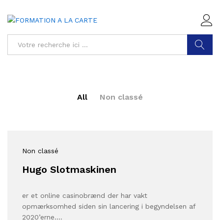
Recherch
All
Non classé
Non classé
Hugo Slotmaskinen
er et online casinobrænd der har vakt
opmærksomhed siden sin lancering i begyndelsen af
2020’erne.…