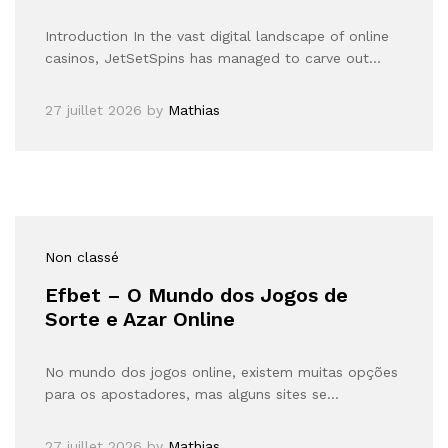
Introduction In the vast digital landscape of online
casinos, JetSetSpins has managed to carve out…
27 juillet 2026
by
Mathias
Non classé
Efbet – O Mundo dos Jogos de
Sorte e Azar Online
No mundo dos jogos online, existem muitas opções
para os apostadores, mas alguns sites se…
27 juillet 2026
by
Mathias