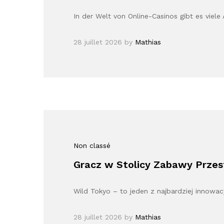
In der Welt von Online-Casinos gibt es viel
28 juillet 2026
by
Mathias
Non classé
Gracz w Stolicy Zabawy Przes
Wild Tokyo – to jeden z najbardziej innowac
28 juillet 2026
by
Mathias