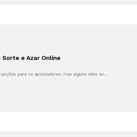
 Sorte e Azar Online
 opções para os apostadores, mas alguns sites se…