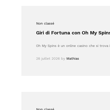
Non classé
Giri di Fortuna con Oh My Spin
Oh My Spins è un online casino che si trova i
28 juillet 2026
by
Mathias
Non classé