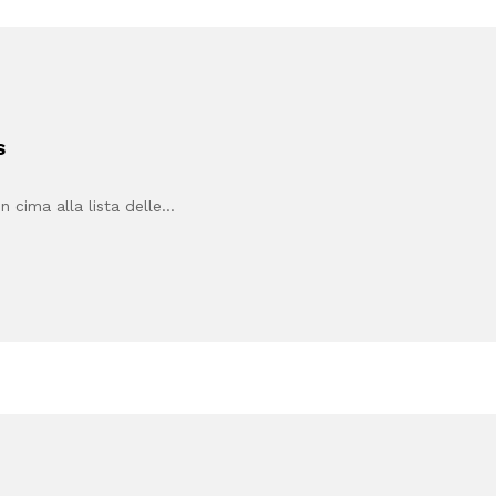
s
n cima alla lista delle…