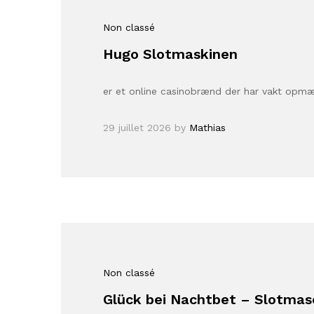
Non classé
Hugo Slotmaskinen
er et online casinobrænd der har vakt opmæ
29 juillet 2026
by
Mathias
Non classé
Glück bei Nachtbet – Slotmasc