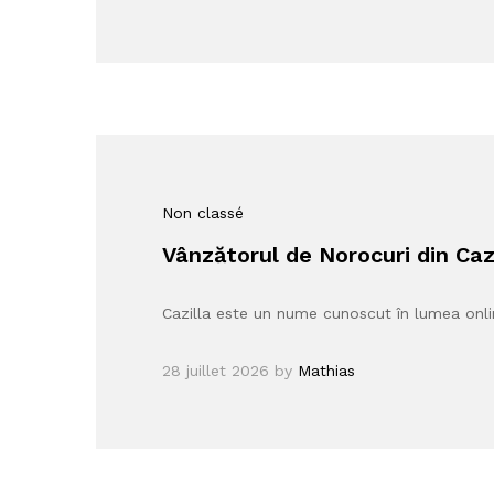
Non classé
Vânzătorul de Norocuri din Caz
Cazilla este un nume cunoscut în lumea onlin
28 juillet 2026
by
Mathias