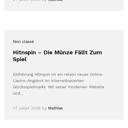
Non classé
Hitnspin – Die Münze Fällt Zum
Spiel
Einführung Hitnspin ist ein relativ neues Online-
Casino-Angebot im internetbasierten
Glücksspielmarkt. Mit seiner modernen Website
und…
27 juillet 2026
by
Mathias