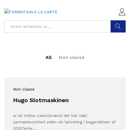
Recherch
All
Non classé
Non classé
Hugo Slotmaskinen
er et online casinobrænd der har vakt
opmærksomhed siden sin lancering i begyndelsen af
2020’erne.…