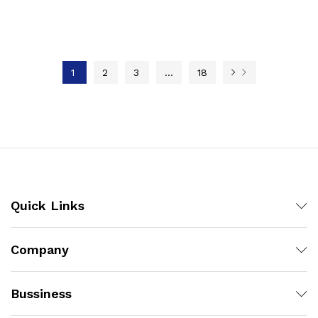
1
2
3
…
18
Quick Links
Company
Bussiness