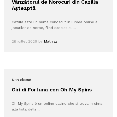
Vânzătorul de Norocuri din Cazilla
Așteaptă
Cazilla este un nume cunoscut în lumea online a
jocurilor de noroc, fiind asociat cu…
28 juillet 2026
by
Mathias
Non classé
Giri di Fortuna con Oh My Spins
Oh My Spins è un online casino che si trova in cima
alla lista delle…